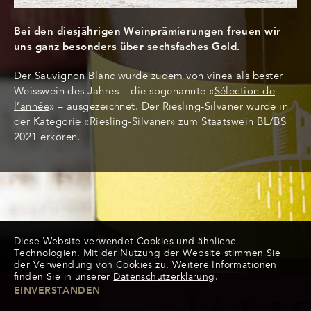
Bei den diesjährigen Weinprämierungen freuen wir
uns ganz besonders über sechsfaches Gold.
Der Sauvignon Blanc wurde zudem von vinea als bester
Weisswein des Jahres – die sogenannte «
Sélection de
l’année
» – ausgezeichnet. Der Riesling-Silvaner wurde in
der Kategorie «Riesling-Silvaner» zum Staatswein BL/BS
2021 erkoren.
Diese Website verwendet Cookies und ähnliche
Technologien. Mit der Nutzung der Website stimmen Sie
der Verwendung von Cookies zu. Weitere Informationen
finden Sie in unserer
Datenschutzerklärung
.
EINVERSTANDEN
Website by
esense GmbH
— Design by
MAWY