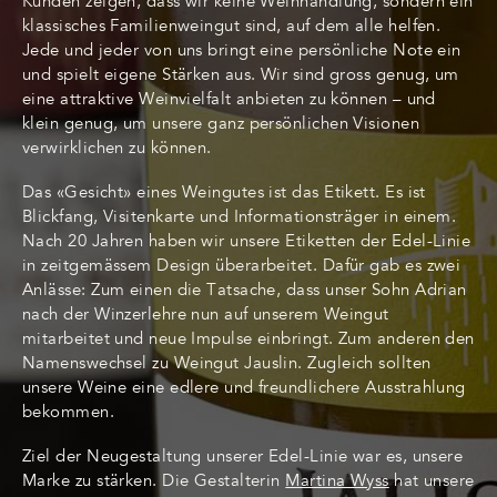
Kunden zeigen, dass wir keine Weinhandlung, sondern ein
klassisches Familienweingut sind, auf dem alle helfen.
Jede und jeder von uns bringt eine persönliche Note ein
und spielt eigene Stärken aus. Wir sind gross genug, um
eine attraktive Weinvielfalt anbieten zu können – und
klein genug, um unsere ganz persönlichen Visionen
verwirklichen zu können.
Das «Gesicht» eines Weingutes ist das Etikett. Es ist
Blickfang, Visitenkarte und Informationsträger in einem.
Nach 20 Jahren haben wir unsere Etiketten der Edel-Linie
in zeitgemässem Design überarbeitet. Dafür gab es zwei
Anlässe: Zum einen die Tatsache, dass unser Sohn Adrian
nach der Winzerlehre nun auf unserem Weingut
mitarbeitet und neue Impulse einbringt. Zum anderen den
Namenswechsel zu Weingut Jauslin. Zugleich sollten
unsere Weine eine edlere und freundlichere Ausstrahlung
bekommen.
Ziel der Neugestaltung unserer Edel-Linie war es, unsere
Marke zu stärken. Die Gestalterin
Martina Wyss
hat unsere